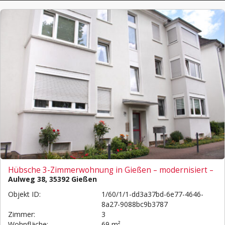
Hübsche 3-Zimmerwohnung in Gießen – modernisiert –
Aulweg 38, 35392 Gießen
Objekt ID:
1/60/1/1-dd3a37bd-6e77-4646-
8a27-9088bc9b3787
Zimmer:
3
Wohnfläche:
69 m²